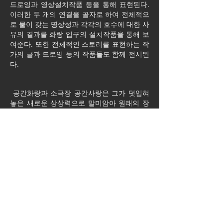
드로잉과 영상설치작품 등을 통해 표현된다.
이러한 두 개의 연결을 골자로 하여 전체적으
로 물이 갖는 명상성과 각각의 호수에 대한 사
유의 결과를 화랑 입구의 설치작품을 통해 보
여준다. 또한 전체적인 스토리를 표현하는 작
가의 글과 드로잉 등의 작품들도 함께 전시된
다.
공간화랑과 소극장 공간사랑은 그가 덧입혀
놓은 새로운 상상력으로 말미암아 원래의 장
소성을 초월하여 전혀 다른 장소로 탈바꿈하
게 된다. 박기진이 제작 설치한 모든 설치물들
과 그 배경이 되는 공간사옥, 그리고 그 안에
개입하는 관람객의 일정한 감응을 모두 포괄
하여 완성되는 모종의 세계가 바로 이번 전시
의 출품작인 <발견(Discovery)>이 되는 것이
다.
자연과 세계를 관조하고 그 결과를 보여준다
는 측면에서 박기진은 현대 미술의 보편적 토
대 위에 서 있는 작가이다. 그러나 대상에 덧
입혀져 있는 선험과 인식의 표피를 제거하고