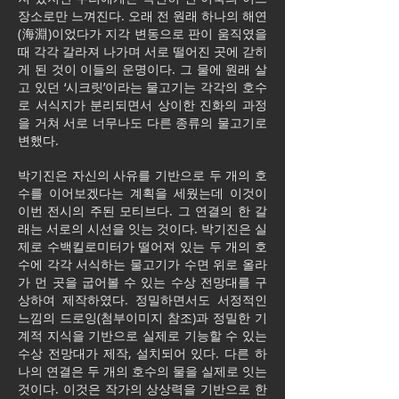
장소로만 느껴진다. 오래 전 원래 하나의 해연
(海淵)이었다가 지각 변동으로 판이 움직였을
때 각각 갈라져 나가며 서로 떨어진 곳에 갇히
게 된 것이 이들의 운명이다. 그 물에 원래 살
고 있던 ‘시크릿’이라는 물고기는 각각의 호수
로 서식지가 분리되면서 상이한 진화의 과정
을 거쳐 서로 너무나도 다른 종류의 물고기로
변했다.
박기진은 자신의 사유를 기반으로 두 개의 호
수를 이어보겠다는 계획을 세웠는데 이것이
이번 전시의 주된 모티브다. 그 연결의 한 갈
래는 서로의 시선을 잇는 것이다. 박기진은 실
제로 수백킬로미터가 떨어져 있는 두 개의 호
수에 각각 서식하는 물고기가 수면 위로 올라
가 먼 곳을 굽어볼 수 있는 수상 전망대를 구
상하여 제작하였다. 정밀하면서도 서정적인
느낌의 드로잉(첨부이미지 참조)과 정밀한 기
계적 지식을 기반으로 실제로 기능할 수 있는
수상 전망대가 제작, 설치되어 있다. 다른 하
나의 연결은 두 개의 호수의 물을 실제로 잇는
것이다. 이것은 작가의 상상력을 기반으로 한