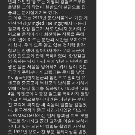
년의 개인전 ‘통로’는 여행의 경험으로부터
출발한 그의 작업이 한반도의 분단으로 집
중되는 분기점이기도 했다.
그 이후 그는 2919년 문안서울에서 가진 개
인전 ‘만감(Mingled Feelings)’에서 대동강
철교와 한강 철교가 서로 만나지 못하며 수
평으로 움직이거나 회전하는 작품을 통해
70여 년에 이르는 분단의 시간을 보여주고
자 했다. 우리 모두 알고 있는 것처럼 한강
철교는 전쟁이 일어나자마자 우리 국군이
한강 인도교와 함께 폭파하였다. 한강철교
의 폭파는 당시 다리 위에 있던 피난민의 희
생은 물론 서울을 방어하기 위해 남아 있던
국군의 주력부대가 고립되는 문제를 낳았
다. 중국인민지원군의 참전으로 밀리던 유
엔군은 중공군과 북한군의 남하를 저지하기
위해 대동강 철교를 폭파했다. 1950년 12월
4일, 유엔군이 대동강 철교를 폭파하자 평양
과 그 이북으로부터 내려온 피난민은 부서
진 교각에 의지한 채 죽음의 탈출을 감행했
다. 한국전쟁의 종군 사진기자였던 막스 데
스포(Max Desfor)는 언제 붕괴될 지도 모를
정도로 망가지고 끊긴 교각을 아슬아슬하게
건너고 있는 피난민 행렬을 촬영한 사진으
로 1951년 보도사진 부문 풀리처상을 받았