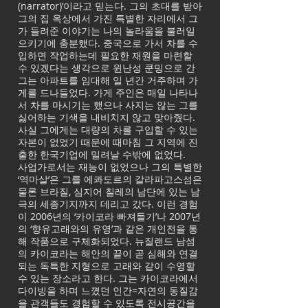
(narrator)’이라고 믿는다. 그의 초대를 받아
그의 집 옥상에서 가진 특별한 자리에서 그
가 들려준 이야기는 나의 놀라움을 불러일
으키기에 충분했다. 중국으로 가서 차를 수
입하면 작업하는데 필요한 재원을 마련할
수 있겠다는 생각으로 윈난성 쿤밍으로 간
그는 아파트를 임대해 일 년간 거주하며 가
게를 드나들었다. 가게 주인은 매일 나타나
서 차를 마시기는 했으나 사지는 않는 그를
싫어하는 기색을 내비치지 않고 맞아줬다.
사실 그에게는 대량의 차를 구입할 수 있는
자본이 없었기 때문에 때마침 그 지역에 진
출한 한국기업에 밀려날 수밖에 없었다.
사업가로서는 재능이 없었으나 그의 특별한
‘역마살’은 그를 에콰도르의 갈라파고스섬은
물론 브라질, 심지어 칠레의 남단에 있는 남
극의 세종기지까지 데리고 갔다. 이런 경험
이 2006년의 ‘카이코라 빠져들기’나 2007년
의 ‘향유고래와의 유영’과 같은 개인전을 통
해 작품으로 구체화되었다. 뉴질랜드 남섬
의 카이코라는 해안의 끝이 곧 심해와 연결
되는 독특한 지형으로 고래와 같이 수영할
수 있는 장소라고 한다. 그는 카이코라에서
다이빙을 하며 느꼈던 인간=자연의 동질감
을 관객들도 경험할 수 있도록 전시공간을