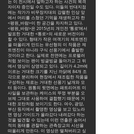
는 이 전시에서 말하고자 하는 사건의 목격
자이자 증인일 수도 있다. 이들의 반대지점
에는 작가가 비무장지대의 강렬한 인상 앞
에서 머리를 스쳤던 기억을 재생하고자 한
<평원_바람>이 한 공간을 차지하고 있다.
<평원_바람>은 2015년의 개인전 ‘통로’에서
발표한 거대한 <통로>의 새로운 버전이라
할 수 있다. 형태가 작은 여객기의 제트엔진
을 떠올리게 만드는 유선형의 이 작품은 제
트엔진이 아니라 구식 선풍기에서 출발한
것이라고 한다. 실제로 전면에는 프로펠러
처럼 보이는 팬이 빙글빙글 돌아가고 그 뒤
에서 영상이 상영되고 있다. 길이가 4.2m에
이르는 거대한 크기를 지닌 까닭에 84개 조
각으로 분리하여 현장에서 재조립한 작품을
구성하는 재료는 거대한 선풍기 날개와 모
터 등이다. 원통의 뒷면에는 패트리어트 미
사일을 보관하는 케이스의 뚜껑 부분을 오
브제 그대로 사용하여 결합했기 때문에 거
대한 포탄처럼 보이기도 한다. 여수, 광양,
부산 등지에서 촬영한 영상을 보고 있노라
면 영상 가이드가 올라갔다 내려갔다 하는
것을 발견할 수 있는데 이런 연출은 숨어서
적의 동태를 관찰하는 관측장교의 시선을
떠올리게 만든다. 이 영상은 떨쳐버리고 싶