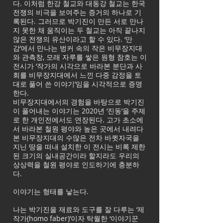
다. 이처럼 한강 철교와 대동강 철교는 한국
전쟁의 비극을 보여주는 증거의 하나로 기
록된다. 그러므로 박기진이 만든 서로 만나
지 못한 채 움직이는 두 철교는 아직 끝나지
않은 전쟁의 유산이라고 할 수 있다. ‘만
감’에서 만나는 벙커 속의 작은 비무장지대
와 관측창, 모래 자루를 쌓은 원형 참호는 이
전시가 ‘작가의 시각으로 바라본 분단과 사
회를 비무장지대에서 느낀 다중 감정을 토
대로 풀어 쓴 이야기’임을 시각적으로 증명
한다.
비무장지대에서의 경험을 바탕으로 박기진
이 풀어내는 이야기는 2020년 ‘진동’을 주제
로 한 개인전에서도 연장된다. 고가 초소에
서 바라본 철원 평야와 높은 곳에서 내려다
본 비무장지대의 수많은 전차 바큇자국을
지닌 땅을 떠내 설치한 이 전시는 비록 제한
된 크기의 실내공간이라 할지라도 우리의
상상력을 철원 평야로 인도하기에 충분하
다.
이야기는 형태를 낳는다.
나는 박기진을 재료와 도구를 잘 다루는 ‘제
작가(homo faber)’이자 탁월한 ‘이야기꾼