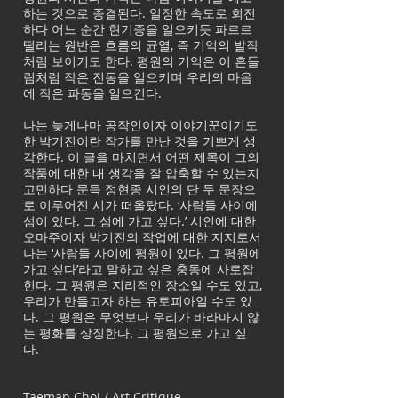
하는 것으로 종결된다. 일정한 속도로 회전
하다 어느 순간 현기증을 일으키듯 파르르
떨리는 원반은 흐름의 균열, 즉 기억의 발작
처럼 보이기도 한다. 평원의 기억은 이 흔들
림처럼 작은 진동을 일으키며 우리의 마음
에 작은 파동을 일으킨다.
나는 늦게나마 공작인이자 이야기꾼이기도
한 박기진이란 작가를 만난 것을 기쁘게 생
각한다. 이 글을 마치면서 어떤 제목이 그의
작품에 대한 내 생각을 잘 압축할 수 있는지
고민하다 문득 정현종 시인의 단 두 문장으
로 이루어진 시가 떠올랐다. ‘사람들 사이에
섬이 있다. 그 섬에 가고 싶다.’ 시인에 대한
오마주이자 박기진의 작업에 대한 지지로서
나는 ‘사람들 사이에 평원이 있다. 그 평원에
가고 싶다’라고 말하고 싶은 충동에 사로잡
힌다. 그 평원은 지리적인 장소일 수도 있고,
우리가 만들고자 하는 유토피아일 수도 있
다. 그 평원은 무엇보다 우리가 바라마지 않
는 평화를 상징한다. 그 평원으로 가고 싶
다.
Taeman Choi / Art Critique