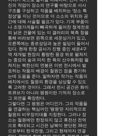
진의 작업이 장소의 연구를 바탕으로 서사
구조를 구성하고 작품을 배치하는 ‘장소 특
정성’을 지닌 것이므로 더 소소의 위치와 공
간에 대해 서술할 필요가 있다. 기계 부품이
나 조명가게들이 빼곡하게 들어찬 청계천로
의 낡은 건물에 있는 이 갤러리의 북측 창을
통해 바라보면 왼쪽으로 세운상가가 있고,
오른쪽에는 종로성당과 높은 빌딩이 들어서
있다. 현재 한창 공사가 진행 중인 세운4구
역 재개발 현장의 황량한 풍경 뒤로 펼쳐지
는 종묘의 숲과 마치 한 폭의 산수화처럼 펼
쳐지는 북한산의 연봉은 이번 전시에서 발
표하는 작품의 배경이 철원인 점을 환기하
는데 도움을 준다. 말하자면 작가는 작품의
배치에서도 철원의 환경을 상상할 수 있도
록 고려한 것이다. 그래서 전시 공간은 화이
트큐브가 아니라 평원이란 기억의 장소로
그 외연을 확장한다.
그렇다면 그 평원은 어디인가. 그의 작품들
을 연결하는 핵심어인 ‘평원’은 지리적으로
철원의 비무장지대를 지칭한다. 그러나 장
소는 철원에만 한정되지 않고 휴전선 전역
으로 확대되고 시간은 남북이 분단된 38선
으로부터 한국전쟁, 그리고 현재까지 연결