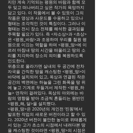
지만 계속 기억되는 평원의 바람과 함께 모
두 잊고 떠나버리고 싶은 작가의 욕망까지
담고 있다. 이 작품에서 볼 수 있듯이 그의
작품은 영상과 사운드를 수용하고 있으나
형태는 조각적인 것이 특징이다. 그러나 이
형태는 전시 장소 전체를 해석한 결과임을
주목할 필요가 있다. 즉 <자소상>과 <초상>
은 <평원_바람>과 조응하며 우리를 철원 평
원으로 이끄는 역할을 하며 <평원_땅>에 이
르러 마침내 땅의 시간을 떠올리고 땅의 소
리를 지각하여 장소의 의미를 복원하도록
인도한다.
위층으로 올라가면 실내의 두 공간에 전차
자국을 간직한 땅을 캐스팅한 <평원_땅>이
바닥에 설치되어 있고, 옥상과 연결된 작은
공간의 벽면에는 하늘을 그린 화폭을 땅 위
에 놓고 기계로 두들겨서 제작한 <평원_하
늘> 연작이 걸려있다. 옥상의 야외에는 바
람의 영향을 받아 조금씩 흔들리는 원반인
<평원_해, 달>을 설치했다.
<평원_땅>은 2020년의 개인전 ‘진동’에서
발표한 작업의 새로운 버전이라고 할 수 있
다. 2020년 버전이 불안한 높이로 위태롭게
서 있는 고가 초소의 시점에서 내려다본 땅
을 캐스팅한 것이라면 <평원_땅>의 시점은