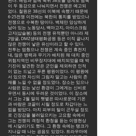
된다. 해방과 함께 북위 38도를 경계로 남북
이 두 동강으로 나눠지면서 전쟁은 예고되
었다. 철원은 38선의 이북에 속했기 때문에
6·25전쟁 이전에는 북한의 통치를 받았으나
전쟁으로 수복한 땅이다. 벽체만 앙상하게
남아 있는 노동당사, 백마고지, 아이스크림
고지(삽슬봉) 등의 전쟁 유적뿐만 아니라 제
2땅굴, DMZ생태평화공원 등은 이직 끝나지
않은 전쟁이 낳은 유산이라고 할 수 있다.
전투는 멈췄으나 전쟁은 계속 중인 휴전지
대, 많은 병력과 무기가 배치된 채 대치 중인
위험지역인 비무장지대에 배치되었을 때 박
기진이 발견한 것은 군인을 제외하면 인적
이 없는 드넓고 푸른 평원이었다. 이 평원에
서 있으면 자신의 그림자 말고는 사람의 존
재를 느낄 수 없을 정도였다. 장소는 있으나
사람은 없는 낯선 환경이 그에게는 신비로
우면서 동시에 두려운 것이었다. 이 장소에
서 그는 2월 말의 햇볕은 따사로운데 기온
과 바람은 코끝이 시릴 정도로 차갑다는 느
낌을 받았다. 마치 피부의 털이 곤두설 정도
로 긴장감을 불러일으키는 고요함 속에서
그는 전쟁의 격정적 환청을 듣는 이명현상
에 시달리기도 했다. 그 환청 속에는 탱크가
지나갈 때 나는 굉음도 있었다. 트라우마에