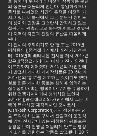
을 통해 이 두 나라에 여전히 작동하는 분단
의 상흔을 떠올리게 만든다. 통일하였으나
동서로 나뉘었던 시간의 흔적을 여전히 가
지고 있는 베를린에서 그는 분단된 한반도
의 상처와 긴장을 고스란히 간직하고 있는
철원에서 관측장교로 복무하며 보고 겪었던
이 지역의 자연과 전쟁의 유산을 떠올리게
된다.
이 전시의 주제이기도 한 ‘통로’는 2015년
평창동의 JJ중정갤러리에서 가진 개인전부
터 2016년의 베타니엔 전시를 거쳐 2017년
같은 JJ중정갤러리에서 다시 가진 개인전에
이르기까지 이어졌다. 2015년의 개인전에
서 발표한 거대한 기계장치들은 2016년과
2017년의 ‘통로’를 예고하는 것이기도 했다.
철로 만든 거대한 통로는 심해에 암약하는
잠수정이나 혹은 병력이나 무기를 수송하기
위한 전쟁기계이거나 벙커처럼 보인다.
2017년 JJ중정갤러리의 개인전에서 그는 미
국의 특수차량 제작회사인 오시코시
(Oshkosh Corporation)에서 생산하는 전
술 트럭의 캐빈을 구해서 관람객이 운전석
에 앉아 전시장이 있는 평창동의 평화로운
풍경을 보며 전쟁을 떠올리게 만드는 영상
과 소리를 경험하는 작품을 발표했다. 2017