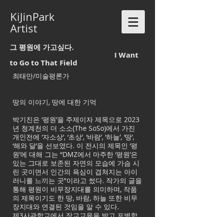
KiJinPark
Artist
그 평원에 가고싶다.
I Want
to Go to That Field
최태만/미술평론가
땅의 이야기, 땅에 대한 기억
박기진은 ‘평원’을 주제이자 제목으로 2023
년 청계천의 더 소소(The SoSo)에서 가진
개인전에 ‘자소상’, ‘초상’, ‘바람’, ‘하늘’, ‘땅’,
‘해와 달’을 선보였다. 이 전시의 제목인 ‘평
원’에 대해 그는 “DMZ에서 마주한 ‘평원’은
있는 그대로 보존된 자연의 모습에 가슴 시
린 곳이면서 인간의 욕심이 겹쳐지는 아이
러니를 느끼는 곳”이라고 썼다. 작가의 글을
통해 평원이 비무장지대를 의미하며, 작품
의 제목이기도 한 땅, 바람, 하늘 또한 비무
장지대와 연결된 것임을 알 수 있다.
제3사관학교에서 장교교육을 받고 포병학