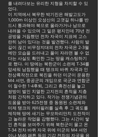
를 내려다보는 유리한 지형을 차지할 수 있
었다.
이 지역에서 복무한 박기진은 해발고도가
1,000m 이상인 오성산의 고갯길 하나를 반
드시 통과해야 북으로 올라가거나 남으로
내려올 수 있으며 그 밑은 평지인데 70년 전
공방을 거듭했던 전차 자국이 지표에 고스
란히 남아 있다는 것을 발견했다. 사람의 발
길이 끊긴 비무장지대의 전차 자국은 2-3월
에만 모습을 드러내고 풀이 자라면 볼 수 없
다는 사실도 확인한 그는 땅을 캐스팅하기
로 했다. 이 땅에는 북한군이 소련제 T-34를
앞세워 남침했을 때 탱크의 바퀴 자국과 인
천상륙작전으로 북진을 하던 미군이 운용한
M4 셔먼, 중공군의 개입으로 국군과 연합군
이 철수한 1·4후퇴, 그리고 휴전선을 놓고
쌍방이 벌인 치열한 고지전의 흔적을 지층
처럼 간직하고 있다. 작가는 전쟁기념관의
도움을 받아 625전쟁 중 동원된 소련제와
미제 탱크의 캐터필러를 실측 후 그 궤도를
제작해 땅에 새기는 무모하리만치 도전적이
고 놀라운 작업을 감행했다. 그는 시간이 쌓
인 흔적을 보여주기 위해 북한군이 몰고 온
T-34 전차 바퀴 자국 위에 미군의 M4 셔먼
이나 M46 패튼 등의 기갑 전차의 자국을 유