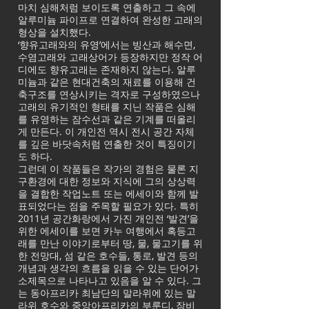
마치 심해처럼 보이도록 연출하고 그 속에
알루미늄 파이프로 연결하여 완성한 고래의
형상을 설치했다.
‘향유고래와의 유영’에서는 빙산과 해수면,
수염고래와 고래상어가 등장하지만 정작 어
디에도 향유고래는 존재하지 않는다. 알루
미늄과 같은 현대건축의 재료를 이용해 건
축구조를 연상시키는 격자로 구성하였으나
고래의 유기적인 형태를 지닌 작품은 심해
를 유영하는 잠수선과 같은 기계를 떠올리
게 만든다. 이 개인전 역시 전시 공간 자체
를 깊은 바닷속처럼 연출한 것이 특징이기
도 하다.
그런데 이 작품들은 작가의 경험은 물론 지
구환경에 대한 정보와 지식에 그의 상상력
을 결합한 작업노트 또는 에세이와 함께 발
표되었다는 점을 주목할 필요가 있다. 특히
2011년 공간화랑에서 가진 개인전 ‘발견’을
위한 에세이를 보면 카누 여행에서 혹등고
래를 만난 이야기로부터 땅, 물, 물고기를 위
한 전망대, 섬 같은 호수들, 통로, 발견 등의
개념과 생각의 흐름을 읽을 수 있는 단어가
소제목으로 나타나고 있음을 알 수 있다. 그
는 동아프리카 최남단의 말라위에 있는 말
라위 호수와 중앙아프리카의 부룬디, 잠비