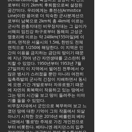
로부터 각기 2km씩 후퇴함으로써 설정된
공간’이다. 우리에게는 휴전선(Armistice
Line)이란 용어로 더 익숙한 군사분계선으
로부터 남북으로 2km씩 총 4km에 이르는
군사적 완충지대인 비무장지대는 그 길이가
서해의 임진강 하구로부터 동해의 고성군
명호리에 이르는 약 248km(155마일)에 이
르며, 면적은 서울시의 1.5배, 한반도 전체
면적으로 1/250에 해당한다. 이 지역은 민
간의 이용을 금지하는 금단의 땅이기 때문
에 지난 70여 년간 자연생태를 고스란히 유
지할 수 있었다. 1950년부터 1953년 7월
27일까지 이 지역에서 벌어진 전투에서 수
많은 병사가 스러졌을 뿐만 아니라 여전히
일촉즉발의 군사적 긴장이 지배하면서 동시
에 오랜 기간 개발로부터 자유로웠기 때문
에 자연의 회복력이 작용하고 있는 땅에서
그는 땅의 시간을 보고 땅이 들려주는 이야
기를 들을 수 있었다.
비무장지대에서 군인으로 복무하며 보고 느
꼈던 땅에 대한 기억이 그의 작품에서 되살
아나기 시작한 것은 2016년 베를린의 베타
니엔에서 ‘통로’란 주제로 가진 개인전으로
부터 비롯한다. 베타니엔 레지던스의 입주