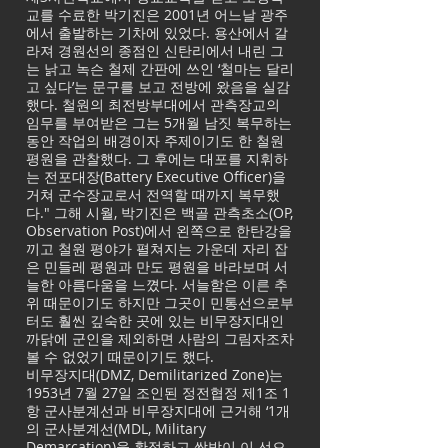
교를 수료한 박기진은 2001년 어느날 광주
에서 출발하는 기차에 있었다. 용산에서 갈
라져 경원선의 종점인 신탄리에서 내린 그
는 낡고 녹슨 철제 간판에 쓰인 ‘철마는 달리
고 싶다’는 문구를 보고 전방에 왔음을 실감
했다. 철원의 최전방부대에서 관측장교의
임무를 부여받은 그는 5개월 남짓 복무하는
동안 작업의 배경이자 주제이기도 한 철원
평원을 관찰했다. 그 후에는 대포를 지휘하
는 전포대장(Battery Executive Officer)을
거쳐 군수장교로서 전역할 때까지 복무했
다." 그해 시월, 박기진은 백골 관측초소(OP,
Observation Post)에서 왼쪽으로 한탄강을
끼고 철원 평야가 펼쳐지는 가운데 자리 잡
은 민들레 평원과 만도 평원을 바라보며 서
늘한 아름다움을 느꼈다. 서늘함은 이른 추
위 때문이기도 하지만 그곳이 민통선으로부
터도 훨씬 깊숙한 곳에 있는 비무장지대인
까닭에 군인을 제외하면 사람의 그림자조차
볼 수 없었기 때문이기도 했다.
비무장지대(DMZ, Demilitarized Zone)는
1953년 7월 27일 조인된 정전협정 제1조 1
항 군사분계선과 비무장지대에 근거해 ‘1개
의 군사분계선(MDL, Military
Demarcation)을 확정하고 쌍방이 이 선으