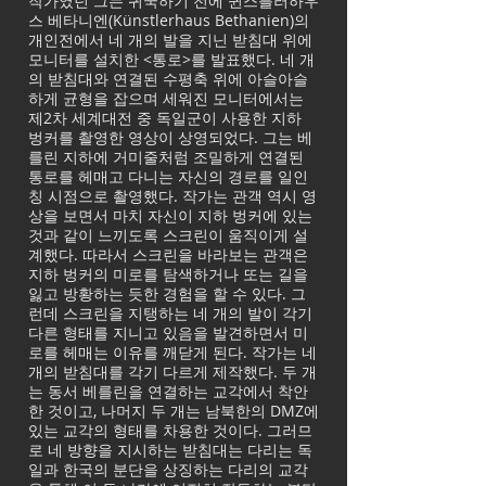
작가였던 그는 귀국하기 전에 퀸스틀러하우
스 베타니엔(Künstlerhaus Bethanien)의
개인전에서 네 개의 발을 지닌 받침대 위에
모니터를 설치한 <통로>를 발표했다. 네 개
의 받침대와 연결된 수평축 위에 아슬아슬
하게 균형을 잡으며 세워진 모니터에서는
제2차 세계대전 중 독일군이 사용한 지하
벙커를 촬영한 영상이 상영되었다. 그는 베
를린 지하에 거미줄처럼 조밀하게 연결된
통로를 헤매고 다니는 자신의 경로를 일인
칭 시점으로 촬영했다. 작가는 관객 역시 영
상을 보면서 마치 자신이 지하 벙커에 있는
것과 같이 느끼도록 스크린이 움직이게 설
계했다. 따라서 스크린을 바라보는 관객은
지하 벙커의 미로를 탐색하거나 또는 길을
잃고 방황하는 듯한 경험을 할 수 있다. 그
런데 스크린을 지탱하는 네 개의 발이 각기
다른 형태를 지니고 있음을 발견하면서 미
로를 헤매는 이유를 깨닫게 된다. 작가는 네
개의 받침대를 각기 다르게 제작했다. 두 개
는 동서 베를린을 연결하는 교각에서 착안
한 것이고, 나머지 두 개는 남북한의 DMZ에
있는 교각의 형태를 차용한 것이다. 그러므
로 네 방향을 지시하는 받침대는 다리는 독
일과 한국의 분단을 상징하는 다리의 교각