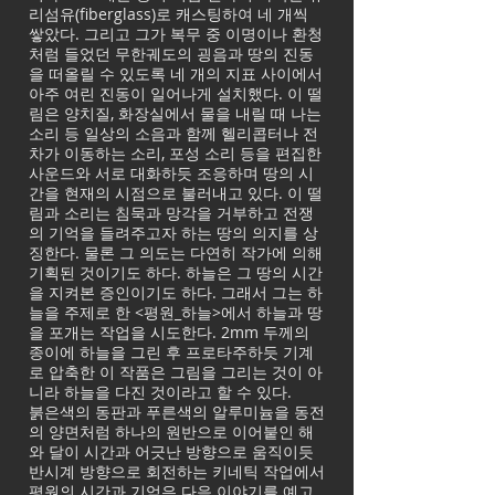
리섬유(fiberglass)로 캐스팅하여 네 개씩
쌓았다. 그리고 그가 복무 중 이명이나 환청
처럼 들었던 무한궤도의 굉음과 땅의 진동
을 떠올릴 수 있도록 네 개의 지표 사이에서
아주 여린 진동이 일어나게 설치했다. 이 떨
림은 양치질, 화장실에서 물을 내릴 때 나는
소리 등 일상의 소음과 함께 헬리콥터나 전
차가 이동하는 소리, 포성 소리 등을 편집한
사운드와 서로 대화하듯 조응하며 땅의 시
간을 현재의 시점으로 불러내고 있다. 이 떨
림과 소리는 침묵과 망각을 거부하고 전쟁
의 기억을 들려주고자 하는 땅의 의지를 상
징한다. 물론 그 의도는 다연히 작가에 의해
기획된 것이기도 하다. 하늘은 그 땅의 시간
을 지켜본 증인이기도 하다. 그래서 그는 하
늘을 주제로 한 <평원_하늘>에서 하늘과 땅
을 포개는 작업을 시도한다. 2mm 두께의
종이에 하늘을 그린 후 프로타주하듯 기계
로 압축한 이 작품은 그림을 그리는 것이 아
니라 하늘을 다진 것이라고 할 수 있다.
붉은색의 동판과 푸른색의 알루미늄을 동전
의 양면처럼 하나의 원반으로 이어붙인 해
와 달이 시간과 어긋난 방향으로 움직이듯
반시계 방향으로 회전하는 키네틱 작업에서
평원의 시간과 기억은 다음 이야기를 예고