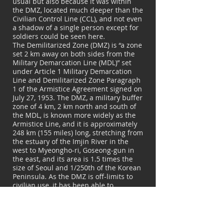
usual but also because it was within
the DMZ, located much deeper than the
Civilian Control Line (CCL), and not even
a shadow of a single person except for
soldiers could be seen here.
The Demilitarized Zone (DMZ) is “a zone
set 2 km away on both sides from the
Military Demarcation Line (MDL)” set
under Article 1 Military Demarcation
Line and Demilitarized Zone Paragraph
1 of the Armistice Agreement signed on
July 27, 1953. The DMZ, a military buffer
zone of 4 km, 2 km north and south of
the MDL, is known more widely as the
Armistice Line, and it is approximately
248 km (155 miles) long, stretching from
the estuary of the Imjin River in the
west to Myeongho-ri, Goseong-gun in
the east, and its area is 1.5 times the
size of Seoul and 1/250th of the Korean
Peninsula. As the DMZ is off-limits to
civilian use, it has been able to
maintain its pristine natural ecology
over the past seven decades. In a land
where not only many soldiers died in