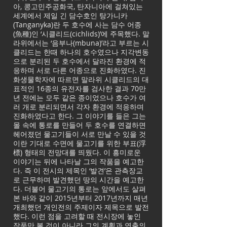
아, 콩고민주공화국, 탄자니아에 걸쳐있는
세계에서 제일 긴 담수호인 탕가니카
(Tanganyka)란 두 호수에 사는 담수 어종
(魚種)인 ‘시클리드(cichlids)’에 주목했다. 말
라위에서는 ‘음부나(mbuna)’라고 부르는 시
클리드는 한때 하나의 호수였으나 지각변동
으로 분리된 두 호수에서 달라진 환경에 적
응하며 서로 다른 어종으로 진화하였다. 진
화생물학자에 따르면 말라위 시클리드의 대
표적인 16종의 유전자를 검사한 결과 70만
년 전에는 모두 같은 종이었으나 호수가 여
러 개로 분리되면서 각자 환경에 적응하며
진화하였다고 한다. 그 이야기를 들은 그는
몰 속에 통로를 만들어 두 호수를 연결하면
헤어졌던 물고기들이 서로 만날 수 있을 것
이란 기대로 수면에 물고기를 위한 부표(浮
標) 형태의 전망대를 띄웠다. 이 흥미로운
이야기는 뒤에 나타날 그의 작품을 예고한
다. 즉 이 전시의 제목인 ‘발견’은 관측장교
로 근무하며 발견했던 땅의 시간을 예고한
다. 더불어 물고기의 통로는 앞에서도 살펴
본 바와 같이 2015년부터 2017년까지 매년
개최했던 개인전의 주제이자 제목으로 발전
했다. 이런 점을 고려할 때 전시장에 놓인
작품만 볼 것이 아니라 그의 계획과 연출의