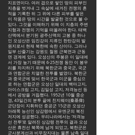
지표면이다. 여러 겹으로 쌓인 땅의 피부인
지층을 벗겨내 그 속살에 새겨진 전쟁의 흔
적을 기록한 뒤 그 위에 다른 피부를 쌓은
이 작품은 땅의 시간을 발굴한 것으로 볼 수
있다. 그것을 이해하기 위해 이 지층의 주변
지형과 전쟁의 기억을 떠올려야 한다. 태백
산맥에서 분기된 광주산맥의 고봉 중 하나
인 오성산은 임진강의 지류인 한탄강의 발
원지로서 현재 북한에 속한 산이다. 그러나
일부 산줄기는 강원도 철원 근북면과 근동
면 경계에 있다. 오성산의 주봉은 이 일대에
서 가장 높기 때문에 6·25전쟁 동안 이 봉우
리를 차지하기 위해 북한군과 중국군, 국군
과 연합군은 치열한 전투를 벌였다. 북한군
과 중국군에 맞서 한국군과 미군을 중심으
로 하는 연합군은 오성산 일대의 백마고지,
아이스크림 고지, 김일성 고지, 저격능선 등
에서 공방을 거듭했다. 1952년 10월 중순
경, 43일간의 분투 끝에 친지웨이(秦基偉)
군단장이 지휘하던 중공군 15군은 오성산
아래쪽 능선인 상감령에서 유엔군의 북진
저지에 성공했다. 우리나라에서는 ‘저격능
선 전투’로 알려진 상감령 전투의 결과 오성
산은 휴전선 북쪽에 남게 되었고, 북한군은
군사분계선과 비무장지대는 물론 남측 일대