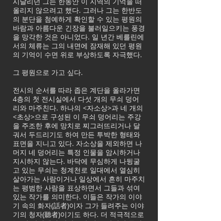
시달리던 그는 한동안 이 지역의 기억을 떠
올리지 않으려고 했다. 그러나 그는 한반도
의 분단을 첨예하게 확인할 수 있는 평원의
바람과 아름다운 긴장을 불러일으키는 풍경
을 망각한 것은 아니었다. 일 년간 베를린에
서의 체류는 그의 내면에 잠재해 있던 평원
의 기억이 수면 위로 부상하도록 자극했다.
그 평원으로 가고 싶다.
전시의 순서를 따라 좁은 계단을 올라가면
4층의 첫 전시실에서 다섯 개의 무쇠 덩어
리와 마주친다. 하나의 <자소상>과 네 개의
<초상>으로 구성된 이 무쇠 덩어리는 주강
을 주조한 후에 망치로 찌그러뜨리거나 달
궈서 두드리기도 하여 만든 투박한 형태와
표면을 지니고 있다. 자소상을 제외하면 나
머지 네 덩어리는 특정 인물을 암시하거나
지시하지 않는다. 바닥에 무심하게 나뒹굴
고 있는 무쇠는 청계천로 일대에서 열심히
살아가는 사람이거나 일상에서 흔히 마주치
는 평범한 사람을 표상하면서 그들과 섞여
있는 작가를 의미한다. 이들은 작가의 이야
기 속의 화자(話者)이자 그가 들려주는 이야
기의 청자(聽者)이기도 하다. 더 적극적으로