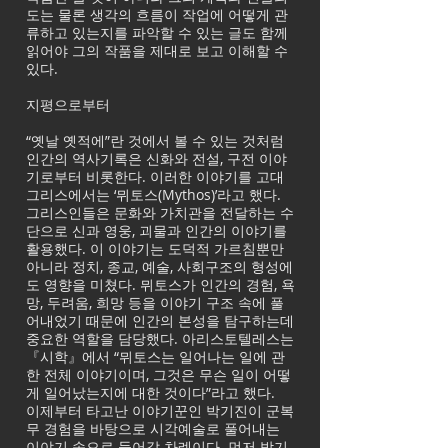
도는 물론 생각의 흐름이 작업에 어떻게 관
류하고 있는지를 파악할 수 있는 글도 함께
읽어야 그의 작품을 제대로 보고 이해할 수
있다.
지평으로부터
“옛날 옛적에”란 것에서 볼 수 있는 것처럼
인간의 역사기록은 신화와 전설, 구전 이야
기로부터 비롯한다. 이러한 이야기를 고대
그리스에서는 ‘뮈토스(Mythos)’라고 했다.
그리스인들은 문화와 가치관을 전달하는 수
단으로 신과 영웅, 괴물과 인간의 이야기를
활용했다. 이 이야기는 도덕적 가르침뿐만
아니라 정치, 종교, 예술, 사회구조의 형성에
도 영향을 미쳤다. 뮈토스가 인간의 경험, 욕
망, 두려움, 희망 등을 이야기 구조 속에 풀
어내었기 때문에 인간의 본성을 탐구하는데
중요한 역할을 담당했다. 아리스토텔레스는
『시학』에서 “뮈토스는 일어나는 일에 관
한 전체 이야기이며, 그것은 무슨 일이 어떻
게 일어났는지에 대한 것이다”라고 했다.
이제부터 타고난 이야기꾼인 박기진이 군복
무 경험을 바탕으로 시각예술로 풀어내는
이야기 속으로 들어갈 차례이다. 먼저 박기