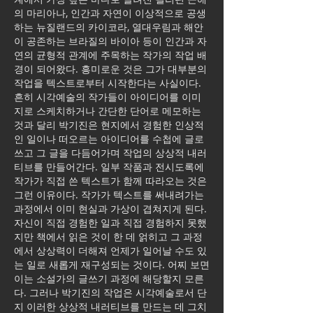
의 마리아나, 인간과 자연이 이상적으로 공생
하는 뉴질랜드의 카이코라, 열대우림과 해안
이 공존하는 브라질의 바이아 등이 인간과 자
연의 균형적 관계에 주목하는 작가의 작업 배
경이 되어왔다. 흥미로운 것은 그가 대부분의
작업을 텍스트로부터 시작한다는 사실이다.
흔히 시각예술의 작가들이 아이디어를 이미
지로 스케치하거나 간단한 단어로 메모하는
것과 달리 박기진은 현지에서 경험한 인상적
인 일이나 떠오르는 아이디어를 수첩에 글로
쓰고 그 글을 다듬어가며 작업의 상상적 내러
티브를 만들어간다. 일부 작품과 전시도록에
작가가 직접 쓴 텍스트가 함께 따라오는 것은
그런 이유이다. 작가가 텍스트를 써내려가는
과정에서 이미 현실과 가상이 겹쳐지게 된다.
자신이 직접 경험한 일과 직접 경험하지 못했
지만 책에서 읽은 것이 한 데 얽히고 그 과정
에서 상상력이 더해져 언제가 일어날 수도 있
는 일로 새롭게 재구성되는 것이다. 어찌 보면
이는 소설가의 글쓰기 과정에 해당할지 모른
다. 그러나 박기진의 작업은 시각예술로서 단
지 이러한 상상적 내러티브를 만드는 데 그치