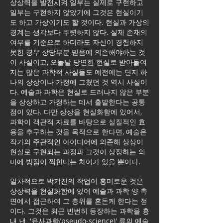
상상력을 발전시켜 일부는 실제로 구현하고
일부는 구현하지 않았기에 그것은 현실이기
도 하고 가상이기도 할 것이다. 현실과 가상의
경계는 생각보다 뚜렷하지 않다. 실제 존재의
여부를 기준으로 하더라도 자신이 경험하지
못한 경우 상당부분 믿음에 의존해야하는 것
이 사실이고, 오늘날 당연한 현실로 받아들여
지는 많은 과학적 사실들도 예전에는 단지 하
나의 상상이나 가정에 그쳤던 것 역시 사실이
다. 예술과 과학은 현실로 드러나지 않은 부분
을 상상하고 가정하는 데서 출발한다는 공통
점이 있다. 다만 상상을 현실화함에 있어서,
과학이 객관적 자료를 바탕으로 실질적인 효
용을 추구하는 것을 목적으로 한다면, 예술은
작가의 주관적인 아이디어에 의존해 상상이
현실로 구현되는 과정과 그것이 상징하는 의
미에 방점이 찍힌다는 차이가 있을 뿐이다.
일차적으로 박기진의 작업이 흥미로운 것은
상상력을 현실화함에 있어 예술과 과학 양 측
면에서 접근하여 그 층위를 혼돈케 한다는 점
이다. 그것은 최근 빈번히 등장하는 과학을 흉
내 낸 '유사과학(pseudo-science)' 류의 예술