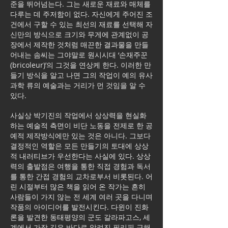
준을 뛰어넘는다. 그는 새로운 재료와 매체를
다루는 데 주저함이 없다. 자신에게 주어진 조
건에서 구할 수 있는 최선의 재료를 선택해 자
신만의 방식으로 크기와 무게에 관계없이 공
장에서 제작한 것처럼 매끈한 결과물을 만들
어내는 솜씨는 그야말로 원시시대 ‘손재주꾼
(bricoleur)’의 그것을 연상케 한다. 이러한 만
들기 방식을 알고 나면 그의 작업이 예의 유사
과학 류의 예술과는 거리가 먼 것임을 알 수
있다.
사실상 박기진의 작업에서 상상력을 현실화
하는 예술적 측면이 비단 노동을 전제로 한 공
예적 제작방식에만 있는 것은 아니다. 그보다
결정적인 역할은 모든 만들기의 토대에 상상
적 내러티브가 우선한다는 사실에 있다. 상상
력의 출발점은 여행을 통한 직접 경험과 독서
를 통한 간접 경험의 교차로부서 비롯된다. 어
린 시절부터 많은 책을 읽어 온 작가는 흔히
사람들이 가지 않는 전 세계 여러 곳을 다니며
작품의 아이디어를 발전시킨다. 다윈이 진화
론을 발견한 동태평양의 군도 갈라파고스, 세
계에서 가장 깊은 바다로 알려진 필리핀 근해