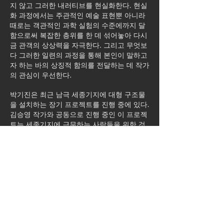
지 않고 그러한 내러티브를 현실화한다. 현실
화 과정에서는 주관적인 예술 표현뿐 아니라
때로는 객관적인 과학 실험의 수준에까지 달
함으로써 복잡한 층위를 한 데 섞어놓아 다시
금 관객의 상상력을 자극한다. 그리고 무엇보
다 그러한 일련의 과정을 통해 본인이 말하고
자 하는 바의 상징적 함의를 전달하는 데 작가
의 관심이 우선한다.
박기진은 최근 남극 세종기지에 대형 구조물
을 설치하는 장기 프로젝트를 진행 중에 있다.
김승영 작가와 공동으로 진행 중인 이 프로젝
트는 세종기지에 근무하는 사람들을 위한 것
이다. 작가가 답사를 다녀온 바에 따르면 생
태, 지질, 환경 등에 대한 연구목적으로 파견
가 있는 그곳 연구자들은 고립된 환경 속에서
극심한 정신적 스트레스를 겪고 있으며, 그럼
에도 불구하고 제대로 된 독립공간조차 마련
되어 있지 않아 매우 예민해진 상태라고 한다.
이에 두 작가는 그들을 위해 기본적인 편의장
치가 설치되어 있고 모든 소음이 차단된 안온
한 혼자만의 공간을 마련하고자 했다. 외부에